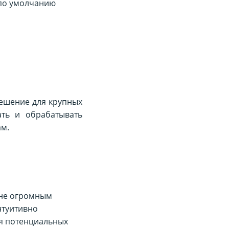
 по умолчанию
ешение для крупных
ать и обрабатывать
м.
 не огромным
нтуитивно
ля потенциальных