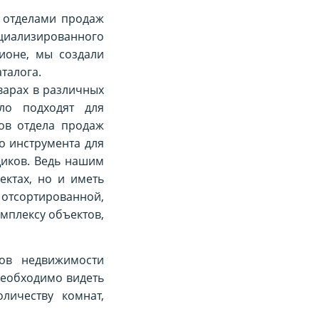
 отделами продаж
циализированного
ионе, мы создали
аталога.
варах в различных
ло подходят для
ов отдела продаж
о инструмента для
щиков. Ведь нашим
ктах, но и иметь
 отсортированной,
мплексу объектов,
тов недвижимости
необходимо видеть
ичеству комнат,