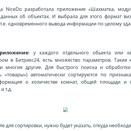
а NiceDo разработала приложение «Шахматка, моду
данных об объектах. И выбрала для этого формат ви
 т.е. одновременного вывода информации по целому зд
риложение:
у каждого отдельного обьекта или кв
ром в Битрикс24, есть множество параметров. Такие к
и многие другие. Для быстрого поиска и обработк
ть «товары») автоматически сортируются по признака
формация о количестве комнат, общей площади и 
и т.д.
е для сортировки, нужно будет указать, откуда необход