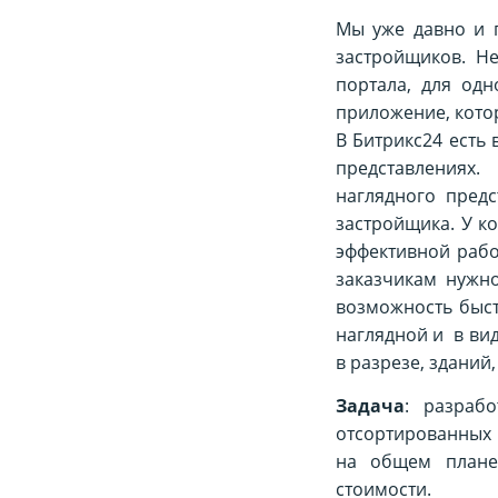
Мы уже давно и 
застройщиков. Н
портала, для од
приложение, кото
В Битрикс24 есть
представлениях
наглядного пред
застройщика. У к
эффективной рабо
заказчикам нужн
возможность быст
наглядной и в ви
в разрезе, зданий
Задача
: разраб
отсортированных 
на общем плане
стоимости.