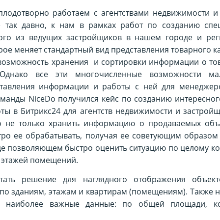
плодотворно работаем с агентствами недвижимости и
е так давно, к нам в рамках работ по созданию спе
ного из ведущих застройщиков в нашем городе и рег
рое меняет стандартный вид представления товарного к
 возможность хранения и сортировки информации о то
. Однако все эти многочисленные возможности ма
ставления информации и работы с ней для менеджер
оманды NiceDo получился кейс по созданию интересног
ты в Битрикс24 для агентств недвижимости и застрой
о не только хранить информацию о продаваемых объе
ро ее обрабатывать, получая ее советующим образом
де позволяющем быстро оценить ситуацию по целому ко
, этажей помещений.
отать решение для наглядного отображения объек
по зданиям, этажам и квартирам (помещениям). Также 
 наиболее важные данные: по общей площади, кол