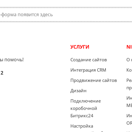
-форма появится здесь
УСЛУГИ
N
вы помочь!
Создание сайтов
О 
Интеграция CRM
Ко
12
Продвижение сайтов
Ре
пр
Дизайн
Ин
Подключение
М
коробочной
Битрикс24
Ин
OR
Настройка