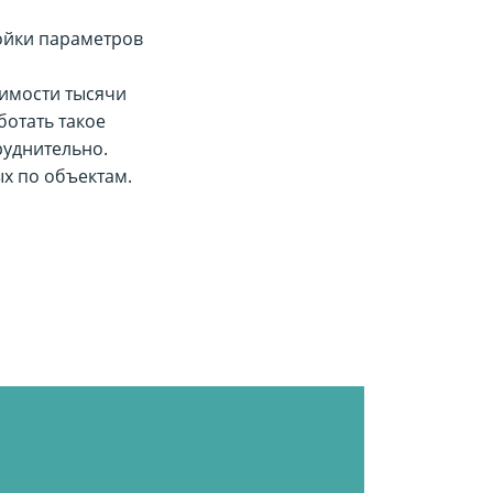
ройки параметров
жимости тысячи
ботать такое
руднительно.
ых по объектам.