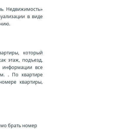
ль Недвижимость»
зуализации в виде
анию.
артиры, который
ак этаж, подъезд,
и информации все
м. . По квартире
номере квартиры,
имо брать номер