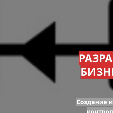
РАЗР
БИЗН
Создание и
контрол